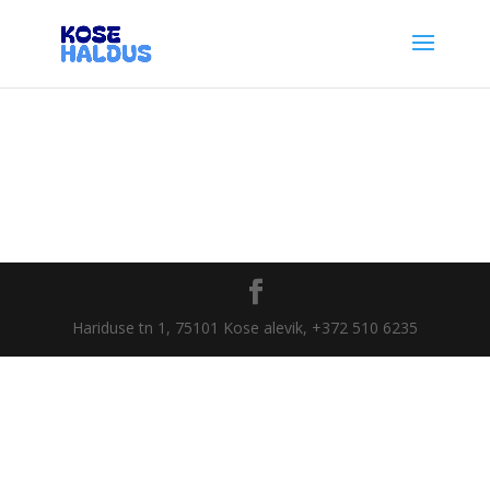
Hariduse tn 1, 75101 Kose alevik, +372 510 6235