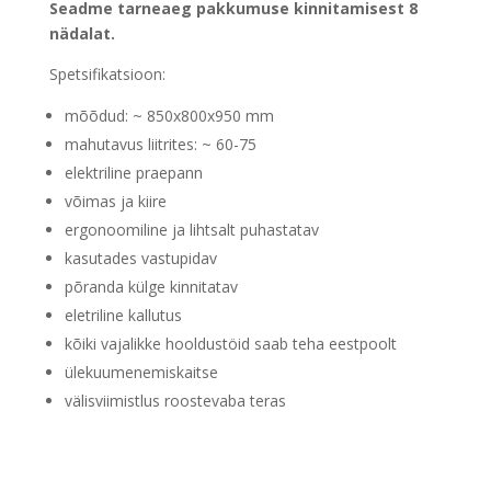
Seadme tarneaeg pakkumuse kinnitamisest 8
nädalat.
Spetsifikatsioon:
mõõdud: ~ 850x800x950 mm
mahutavus liitrites: ~ 60-75
elektriline praepann
võimas ja kiire
ergonoomiline ja lihtsalt puhastatav
kasutades vastupidav
põranda külge kinnitatav
eletriline kallutus
kõiki vajalikke hooldustöid saab teha eestpoolt
ülekuumenemiskaitse
välisviimistlus roostevaba teras