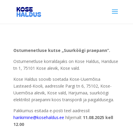
Ostumenetluse kutse „Suurköögi praepann”.
Ostumenetluse korraldajaks on Kose Haldus, Hariduse
tn 1, 75101 Kose alevik, Kose vald.
Kose Haldus soovib soetada Kose-Uuemõisa
Lasteaed-Kooli, aadressile Pargi tn 6, 75102, Kose-
Uuemõisa alevik, Kose vald, Harjumaa, suurköögi
elektrilist praepanni koos transpordi ja paigaldusega.
Pakkumus esitada e-posti teel aadressil:
hankimine@kosehaldus.ee
hiljemalt
11.08.2025 kell
12.00