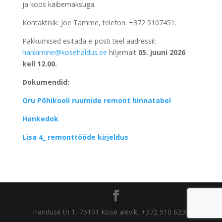
ja koos käibemaksuga.
Kontaktisik: Joe Tamme, telefon: +372 5107451.
Pakkumised esitada e-posti teel aadressil:
hankimine@kosehaldus.ee
hiljemalt
05. juuni 2026
kell 12.00.
Dokumendid:
Oru Põhikooli ruumide remont hinnatabel
Hankedok
Lisa 4_ remonttööde kirjeldus
Hariduse tn 1, 75101 Kose alevik, +372 510 6235